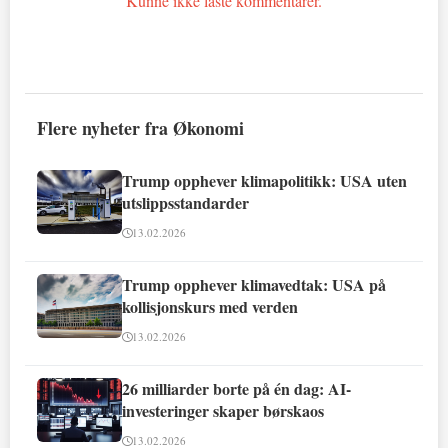
Kunne ikke laste kommentarer.
Flere nyheter fra Økonomi
Trump opphever klimapolitikk: USA uten
utslippsstandarder
13.02.2026
Trump opphever klimavedtak: USA på
kollisjonskurs med verden
13.02.2026
26 milliarder borte på én dag: AI-
investeringer skaper børskaos
13.02.2026