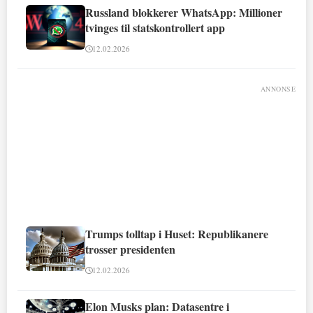
Russland blokkerer WhatsApp: Millioner
tvinges til statskontrollert app
12.02.2026
ANNONSE
Trumps tolltap i Huset: Republikanere
trosser presidenten
12.02.2026
Elon Musks plan: Datasentre i