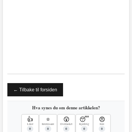
← Tilbake til forsiden
Hva synes du om denne artikkelen?
👍
⭐
😲
😴
😠
Liker
Interessant
Overrasket
Kjedelig
Sint
0
0
0
0
0