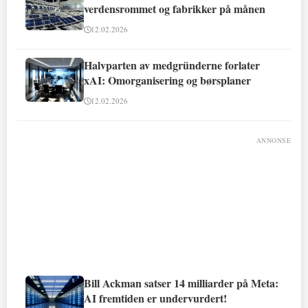
verdensrommet og fabrikker på månen
12.02.2026
Halvparten av medgründerne forlater
xAI: Omorganisering og børsplaner
12.02.2026
ANNONSE
Bill Ackman satser 14 milliarder på Meta:
AI fremtiden er undervurdert!