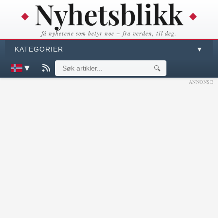
få nyhetene som betyr noe – fra verden, til deg.
KATEGORIER
▼
▼
🔍
ANNONSE