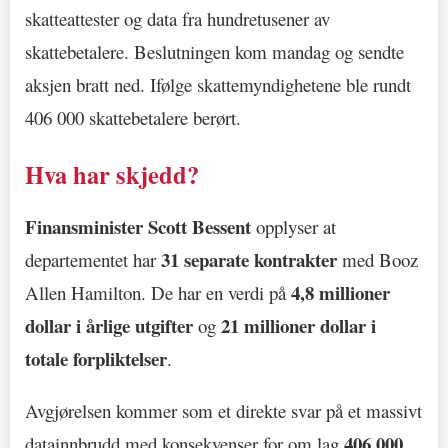
skatteattester og data fra hundretusener av
skattebetalere. Beslutningen kom mandag og sendte
aksjen bratt ned. Ifølge skattemyndighetene ble rundt
406 000 skattebetalere berørt.
Hva har skjedd?
Finansminister Scott Bessent
opplyser at
31 separate kontrakter
departementet har
med Booz
4,8 millioner
Allen Hamilton. De har en verdi på
dollar i årlige utgifter
21 millioner dollar i
og
totale forpliktelser
.
Avgjørelsen kommer som et direkte svar på et massivt
406 000
datainnbrudd med konsekvenser for om lag