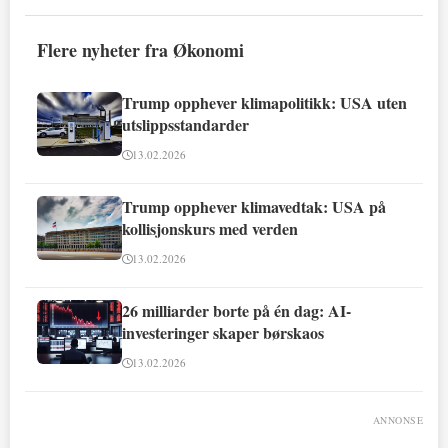
Flere nyheter fra Økonomi
Trump opphever klimapolitikk: USA uten
utslippsstandarder
13.02.2026
Trump opphever klimavedtak: USA på
kollisjonskurs med verden
13.02.2026
26 milliarder borte på én dag: AI-
investeringer skaper børskaos
13.02.2026
ANNONSE