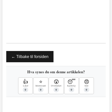
← Tilbake til forsiden
Hva synes du om denne artikkelen?
👍
⭐
😲
😴
😠
Liker
Interessant
Overrasket
Kjedelig
Sint
0
0
0
0
0