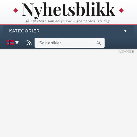
få nyhetene som betyr noe – fra verden, til deg.
KATEGORIER
▼
▼
🔍
ANNONSE