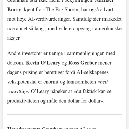
Burry
, kjent fra «The Big Short», har også advart
mot høye AI-verdivurderinger. Samtidig sier markedet
noe annet så langt, med videre oppgang i amerikanske
aksjer.
Andre investorer er uenige i sammenligningen med
Kevin O’Leary
Ross Gerber
dotcom.
og
mener
dagens prising er berettiget fordi AI-selskapenes
vekstpotensial er enormt og lønnsomheten «
helt
vanvittig
». O’Leary påpeker at «du faktisk kan se
produktiviteten og måle den dollar for dollar».
Hovedpoenget:
Grantham mener AI er en