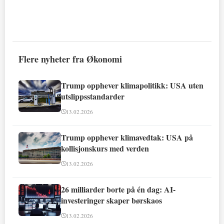
Flere nyheter fra Økonomi
Trump opphever klimapolitikk: USA uten
utslippsstandarder
13.02.2026
Trump opphever klimavedtak: USA på
kollisjonskurs med verden
13.02.2026
26 milliarder borte på én dag: AI-
investeringer skaper børskaos
13.02.2026