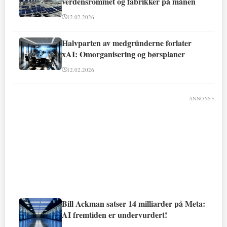
verdensrommet og fabrikker på månen
12.02.2026
Halvparten av medgründerne forlater
xAI: Omorganisering og børsplaner
12.02.2026
ANNONSE
Bill Ackman satser 14 milliarder på Meta:
AI fremtiden er undervurdert!