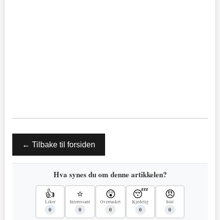
← Tilbake til forsiden
Hva synes du om denne artikkelen?
👍
⭐
😲
😴
😠
Liker
Interessant
Overrasket
Kjedelig
Sint
0
0
0
0
0