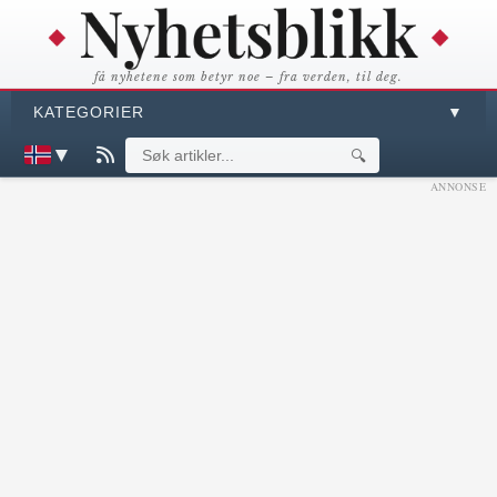
få nyhetene som betyr noe – fra verden, til deg.
KATEGORIER
▼
▼
🔍
ANNONSE