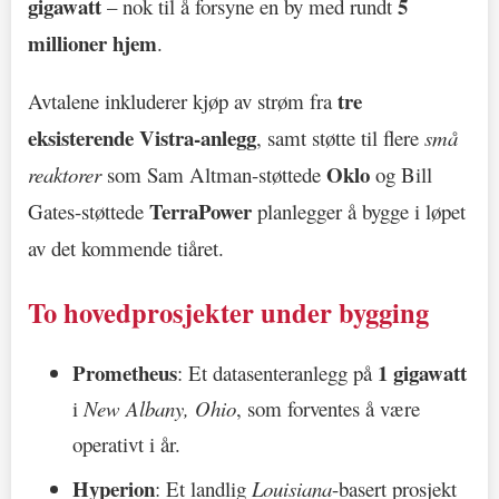
gigawatt
5
– nok til å forsyne en by med rundt
millioner hjem
.
tre
Avtalene inkluderer kjøp av strøm fra
eksisterende Vistra-anlegg
, samt støtte til flere
små
Oklo
reaktorer
som Sam Altman-støttede
og Bill
TerraPower
Gates-støttede
planlegger å bygge i løpet
av det kommende tiåret.
To hovedprosjekter under bygging
Prometheus
1 gigawatt
: Et datasenteranlegg på
i
New Albany, Ohio
, som forventes å være
operativt i år.
Hyperion
: Et landlig
Louisiana
-basert prosjekt