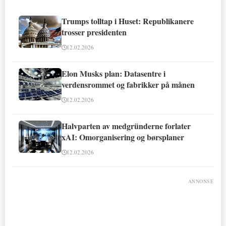
Trumps tolltap i Huset: Republikanere
trosser presidenten
12.02.2026
Elon Musks plan: Datasentre i
verdensrommet og fabrikker på månen
12.02.2026
Halvparten av medgründerne forlater
xAI: Omorganisering og børsplaner
12.02.2026
ANNONSE