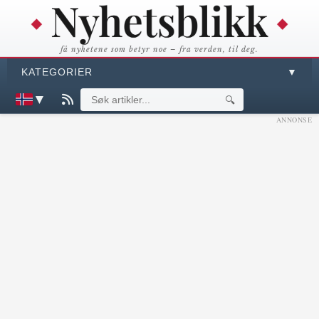
få nyhetene som betyr noe – fra verden, til deg.
KATEGORIER
▼
▼
🔍
ANNONSE