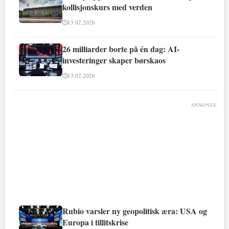
kollisjonskurs med verden
13.02.2026
26 milliarder borte på én dag: AI-
investeringer skaper børskaos
13.02.2026
ANNONSE
Rubio varsler ny geopolitisk æra: USA og
Europa i tillitskrise