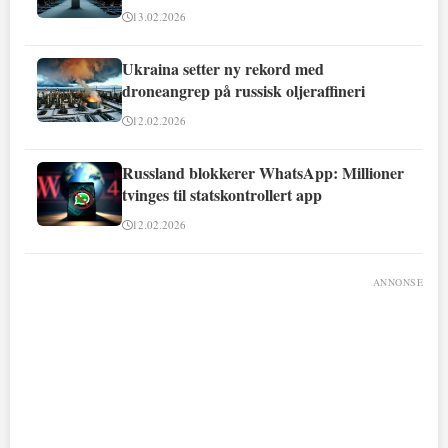
13.02.2026
Ukraina setter ny rekord med
droneangrep på russisk oljeraffineri
12.02.2026
Russland blokkerer WhatsApp: Millioner
tvinges til statskontrollert app
12.02.2026
ANNONSE