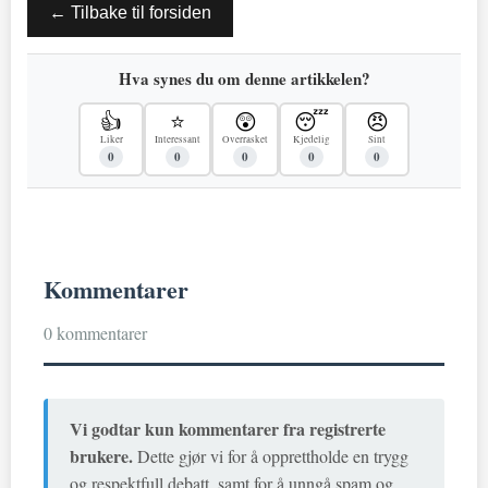
← Tilbake til forsiden
Hva synes du om denne artikkelen?
👍
⭐
😲
😴
😠
Liker
Interessant
Overrasket
Kjedelig
Sint
0
0
0
0
0
Kommentarer
0 kommentarer
Vi godtar kun kommentarer fra registrerte
brukere.
Dette gjør vi for å opprettholde en trygg
og respektfull debatt, samt for å unngå spam og