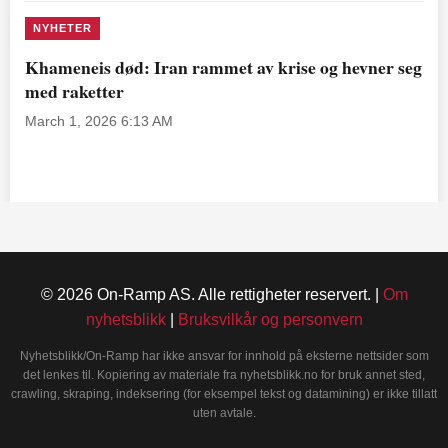
NYHETER
Khameneis død: Iran rammet av krise og hevner seg
med raketter
March 1, 2026 6:13 AM
© 2026 On-Ramp AS. Alle rettigheter reservert. |
Om
nyhetsblikk
|
Bruksvilkår og personvern
Nyhetsblikk/On-Ramp har ikke ansvar for innhold på eksterne nettsider som
det lenkes til. Kopiering av materiale fra nyhetsblikk.no for bruk annet sted,
crawling, skraping, indeksering (for eksempel tekst og datamining) er ikke tillatt
uten avtale.