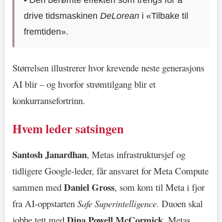
• Den berømte effekten som trengs for å
drive tidsmaskinen
DeLorean
i «Tilbake til
fremtiden».
Størrelsen illustrerer hvor krevende neste generasjons
AI blir – og hvorfor strømtilgang blir et
konkurransefortrinn.
Hvem leder satsingen
Santosh Janardhan
, Metas infrastruktursjef og
tidligere Google-leder, får ansvaret for Meta Compute
Daniel Gross
sammen med
, som kom til Meta i fjor
fra AI-oppstarten
Safe Superintelligence
. Duoen skal
Dina Powell McCormick
jobbe tett med
, Metas