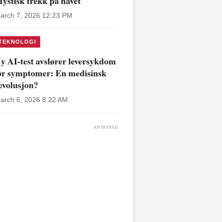
ystisk trekk på havet
arch 7, 2026 12:23 PM
TEKNOLOGI
y AI-test avslører leversykdom
ør symptomer: En medisinsk
evolusjon?
arch 6, 2026 8:22 AM
ANNONSE