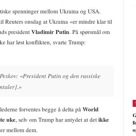
litiske spenninger mellom Ukraina og USA.
til Reuters onsdag at Ukraina «er mindre klar til
Vladimir Putin
nds president
. På spørsmål om
ke har løst konflikten, svarte Trump:
Peskov: «President Putin og den russiske
mtaler].»
World
lederne forventes begge å delta på
G
te uke
ikke
, selv om Trump har antydet at det
f
o
ter mellom dem.