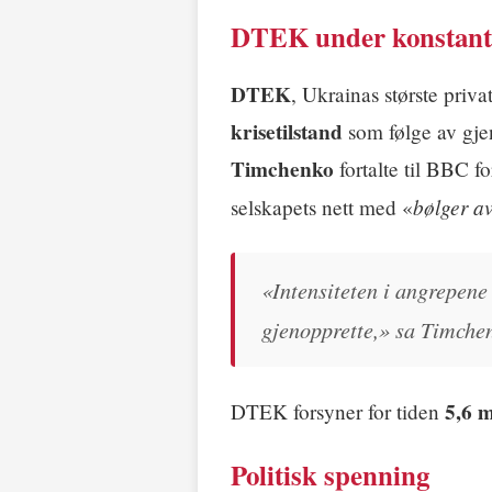
DTEK under konstant
DTEK
, Ukrainas største priv
krisetilstand
som følge av gje
Timchenko
fortalte til BBC fo
bølger av
selskapets nett med «
«Intensiteten i angrepene e
gjenopprette,» sa Timche
5,6 m
DTEK forsyner for tiden
Politisk spenning