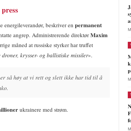
J
 press
s
a
permanent
ate energileverandør, beskriver en
M
Maxim
ntatte angrep. Administrerende direktør
rrige måned at russiske styrker har truffet
 droner, krysser- og ballistiske missiler
».
M
k
p
r så høy at vi rett og slett ikke har tid til å
M
nko.
N
illioner
ukrainere med strøm.
F
f
M