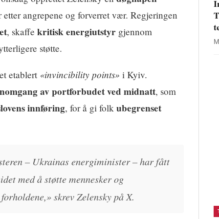
I
T
r etter angrepene og forverret vær. Regjeringen
t
et
kritisk energiutstyr
, skaffe
gjennom
M
tterligere støtte.
«invincibility points»
et etablert
i Kyiv.
nomgang av portforbudet ved midnatt
, som
slovens innføring
ubegrenset
, for å gi folk
steren – Ukrainas energiminister – har fått
eidet med å støtte mennesker og
forholdene,» skrev Zelensky på X.