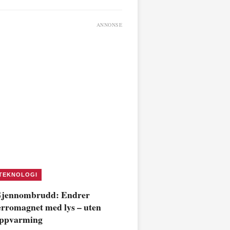
ANNONSE
TEKNOLOGI
jennombrudd: Endrer
erromagnet med lys – uten
ppvarming