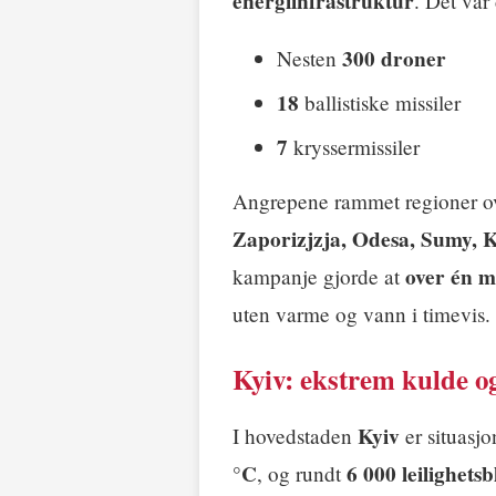
energiinfrastruktur
. Det var
300 droner
Nesten
18
ballistiske missiler
7
kryssermissiler
Angrepene rammet regioner ov
Zaporizjzja, Odesa, Sumy, 
over én m
kampanje gjorde at
uten varme og vann i timevis.
Kyiv: ekstrem kulde o
Kyiv
I hovedstaden
er situasjo
°C
6 000 leilighets
, og rundt