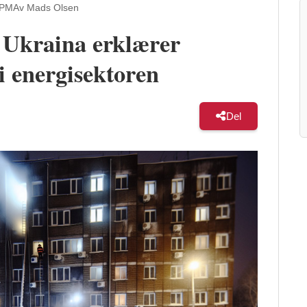
 PM
Av Mads Olsen
 Ukraina erklærer
i energisektoren
Del