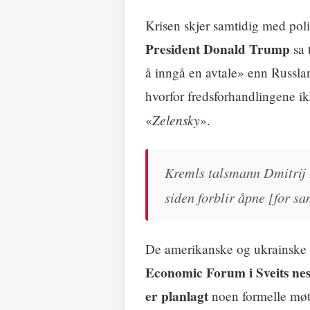
Krisen skjer samtidig med po
President Donald Trump
sa 
å inngå en avtale» enn Russla
hvorfor fredsforhandlingene ik
Zelensky
«
».
Kremls talsmann Dmitrij 
siden forblir åpne [for sa
De amerikanske og ukrainske 
Economic Forum i Sveits nes
er planlagt
noen formelle mø