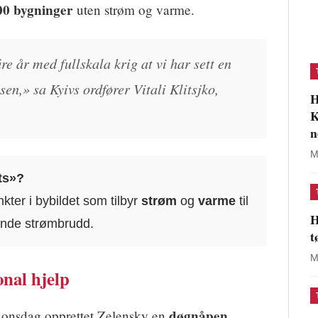
00 bygninger
uten strøm og varme.
re år med fullskala krig at vi har sett en
sen,» sa Kyivs ordfører Vitali Klitsjko,
H
K
n
M
nts»?
kter i bybildet som tilbyr
strøm
og
varme
til
H
ende strømbrudd.
t
M
onal hjelp
døgnåpen
g onsdag opprettet Zelensky en