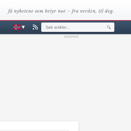
få nyhetene som betyr noe – fra verden, til deg.
▼
🔍
ANNONSE