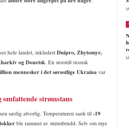
andre store angrepet på fire dager
M
 det
.
M
N
f
r
Dnipro, Zhytomyr,
er hele landet, inkludert
M
Kharkiv og Donetsk
. En storstilt russisk
illion mennesker i det sørøstlige Ukraina
var
g omfattende strømstans
-19
nen særlig alvorlig. Temperaturen sank til
blokker
ble rammet av strømbrudd. Selv om mye