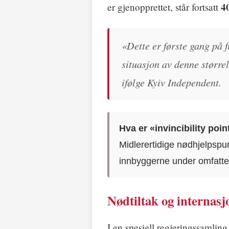
4
er gjenopprettet, står fortsatt
«Dette er første gang på fi
situasjon av denne størrel
ifølge Kyiv Independent.
Hva er «invincibility poi
Midlerertidige nødhjelpspun
innbyggerne under omfatt
Nødtiltak og internasj
I en spesiell regjeringssamlin