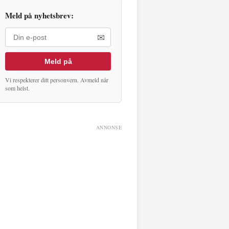
Meld på nyhetsbrev:
✉
Meld på
Vi respekterer ditt personvern. Avmeld når
som helst.
ANNONSE