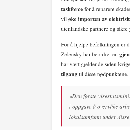
taskforce
for å reparere skade
øke importen av elektrisit
vil
utenlandske partnere og sikre y
For å hjelpe befolkningen er d
gjen
Zelensky har beordret en
krig
har vært gjeldende siden
tilgang
til disse nødpunktene.
«Den første visestatsmini
i oppgave å overvåke arb
lokalsamfunn under disse 