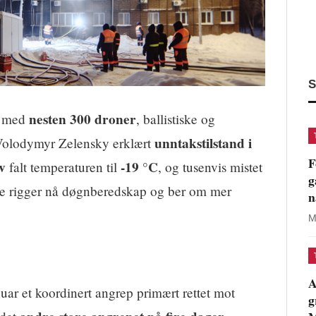
S
nesten 300 droner
ep med
, ballistiske og
unntakstilstand i
t Volodymyr Zelensky erklært
F
v
-19 °C
falt temperaturen til
, og tusenvis mistet
g
e rigger nå døgnberedskap og ber om mer
n
M
A
ar et koordinert angrep primært rettet mot
g