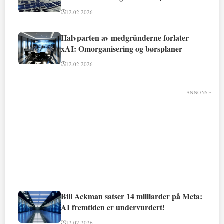
12.02.2026
Halvparten av medgründerne forlater
xAI: Omorganisering og børsplaner
12.02.2026
ANNONSE
Bill Ackman satser 14 milliarder på Meta:
AI fremtiden er undervurdert!
12.02.2026