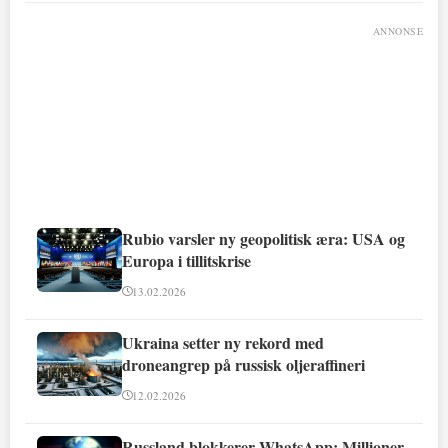
ANNONSE
Rubio varsler ny geopolitisk æra: USA og
Europa i tillitskrise
13.02.2026
Ukraina setter ny rekord med
droneangrep på russisk oljeraffineri
12.02.2026
Russland blokkerer WhatsApp: Millioner