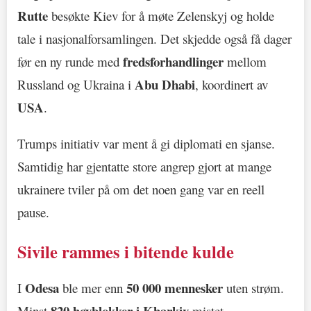
Rutte
besøkte Kiev for å møte Zelenskyj og holde
tale i nasjonalforsamlingen. Det skjedde også få dager
fredsforhandlinger
før en ny runde med
mellom
Abu Dhabi
Russland og Ukraina i
, koordinert av
USA
.
Trumps initiativ var ment å gi diplomati en sjanse.
Samtidig har gjentatte store angrep gjort at mange
ukrainere tviler på om det noen gang var en reell
pause.
Sivile rammes i bitende kulde
Odesa
50 000 mennesker
I
ble mer enn
uten strøm.
820 høyblokker i Kharkiv
Minst
mistet