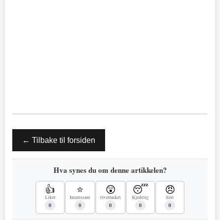
← Tilbake til forsiden
Hva synes du om denne artikkelen?
👍
⭐
😲
😴
😠
Liker
Interessant
Overrasket
Kjedelig
Sint
0
0
0
0
0