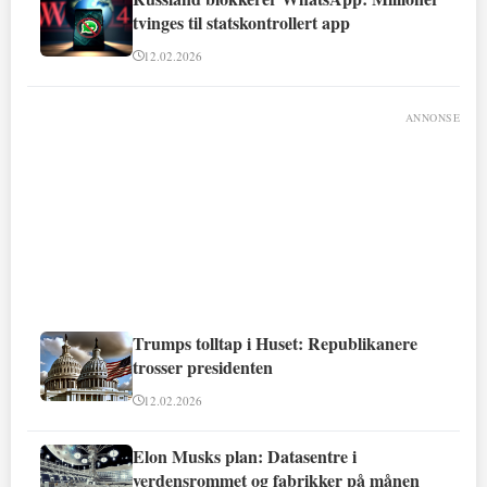
tvinges til statskontrollert app
12.02.2026
ANNONSE
Trumps tolltap i Huset: Republikanere
trosser presidenten
12.02.2026
Elon Musks plan: Datasentre i
verdensrommet og fabrikker på månen