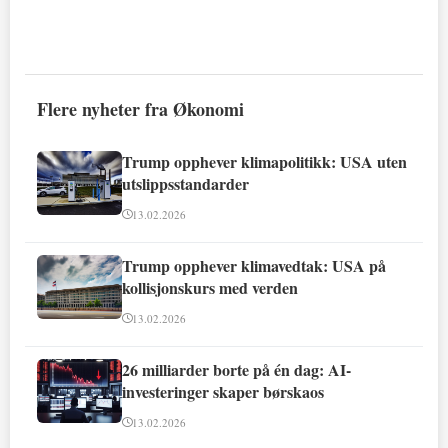
Flere nyheter fra Økonomi
Trump opphever klimapolitikk: USA uten
utslippsstandarder
13.02.2026
Trump opphever klimavedtak: USA på
kollisjonskurs med verden
13.02.2026
26 milliarder borte på én dag: AI-
investeringer skaper børskaos
13.02.2026