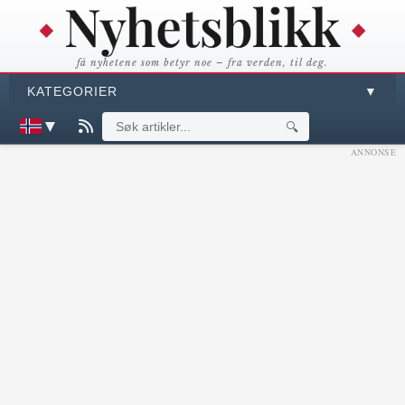
få nyhetene som betyr noe – fra verden, til deg.
KATEGORIER
▼
▼
🔍
ANNONSE