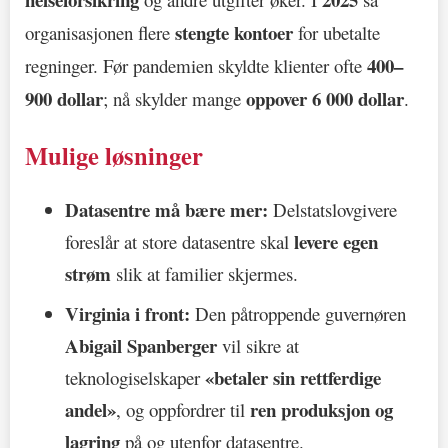
stengte kontoer
organisasjonen flere
for ubetalte
400–
regninger. Før pandemien skyldte klienter ofte
900 dollar
oppover 6 000 dollar
; nå skylder mange
.
Mulige løsninger
Datasentre må bære mer:
Delstatslovgivere
levere egen
foreslår at store datasentre skal
strøm
slik at familier skjermes.
Virginia i front:
Den påtroppende guvernøren
Abigail Spanberger
vil sikre at
«betaler sin rettferdige
teknologiselskaper
andel»
ren produksjon og
, og oppfordrer til
lagring
på og utenfor datasentre.