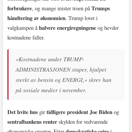
forbrukere
Trumps
, og mange mister troen på
håndtering av økonomien
. Trump lovet i
halvere energiregningene
valgkampen å
og hevder
kostnadene faller.
«Kostnadene under TRUMP-
ADMINISTRASJONEN stuper, hjulpet
sterkt av bensin og ENERGI,» skrev han
på sosiale medier i november.
Det hvite hus
tidligere president Joe Biden
gir
og
sentralbankens renter
skylden for vedvarende
demokratiske seire
økonomiske smerter. Etter
i