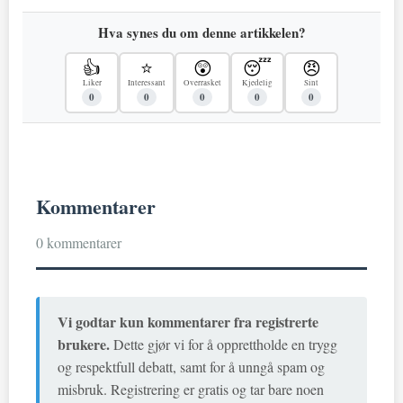
Hva synes du om denne artikkelen?
👍
⭐
😲
😴
😠
Liker
Interessant
Overrasket
Kjedelig
Sint
0
0
0
0
0
Kommentarer
0 kommentarer
Vi godtar kun kommentarer fra registrerte
brukere.
Dette gjør vi for å opprettholde en trygg
og respektfull debatt, samt for å unngå spam og
misbruk. Registrering er gratis og tar bare noen