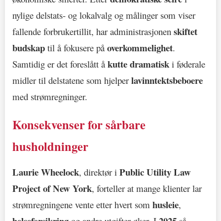
nylige delstats- og lokalvalg og målinger som viser
skiftet
fallende forbrukertillit, har administrasjonen
budskap
overkommelighet
til å fokusere på
.
kutte dramatisk
Samtidig er det foreslått å
i føderale
lavinntektsbeboere
midler til delstatene som hjelper
med strømregninger.
Konsekvenser for sårbare
husholdninger
Laurie Wheelock
Public Utility Law
, direktør i
Project of New York
, forteller at mange klienter lar
husleie
strømregningene vente etter hvert som
,
helseforsikring
2025
og andre utgifter øker. I
så