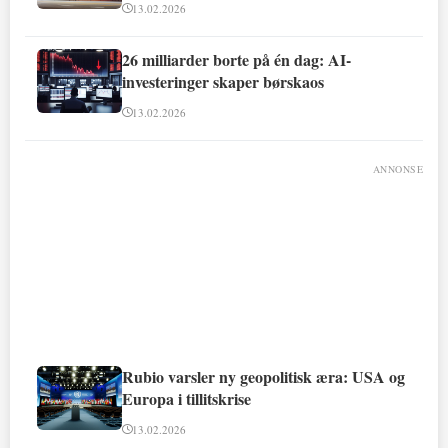
13.02.2026
26 milliarder borte på én dag: AI-
investeringer skaper børskaos
13.02.2026
ANNONSE
Rubio varsler ny geopolitisk æra: USA og
Europa i tillitskrise
13.02.2026