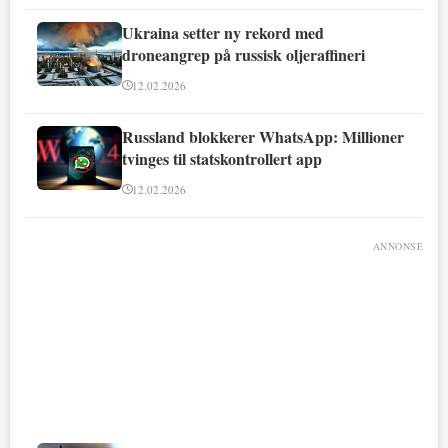
Ukraina setter ny rekord med
droneangrep på russisk oljeraffineri
12.02.2026
Russland blokkerer WhatsApp: Millioner
tvinges til statskontrollert app
12.02.2026
ANNONSE