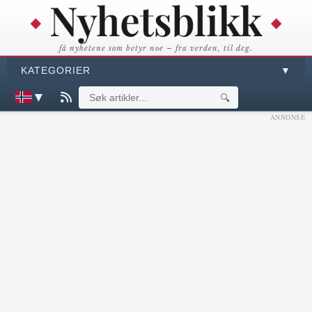
få nyhetene som betyr noe – fra verden, til deg.
KATEGORIER
▼
▼
🔍
ANNONSE