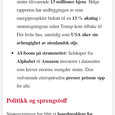
13 millioner hjem
strøm tilsvarende
. Ifølge
rapporten har nedbyggingen av rene
13 % økning
energiprosjekter bidratt til en
i
strømregningene siden Trump kom tilbake til
USA øker sin
Det hvite hus, samtidig som
avhengighet av utenlandsk olje
.
AI-boom på strømnettet:
Selskaper fra
Alphabet
Amazon
til
investerer i datasentre
som krever enorme mengder strøm. Den
presser prisene opp
vedvarende etterspørselen
for alle.
Politikk og sprengstoff
hovedproblem for
Strømregninger har blitt et