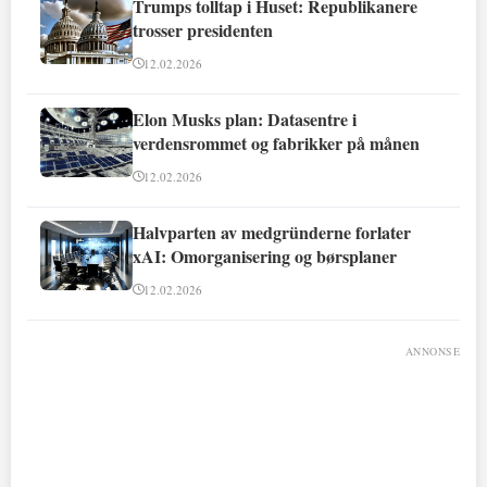
Trumps tolltap i Huset: Republikanere
trosser presidenten
12.02.2026
Elon Musks plan: Datasentre i
verdensrommet og fabrikker på månen
12.02.2026
Halvparten av medgründerne forlater
xAI: Omorganisering og børsplaner
12.02.2026
ANNONSE