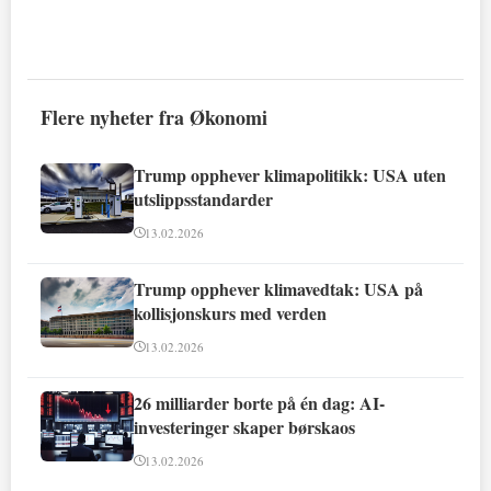
Flere nyheter fra Økonomi
Trump opphever klimapolitikk: USA uten
utslippsstandarder
13.02.2026
Trump opphever klimavedtak: USA på
kollisjonskurs med verden
13.02.2026
26 milliarder borte på én dag: AI-
investeringer skaper børskaos
13.02.2026