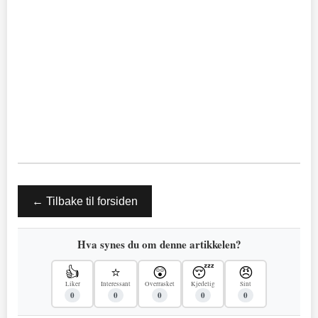
← Tilbake til forsiden
Hva synes du om denne artikkelen?
👍
⭐
😲
😴
😠
Liker
Interessant
Overrasket
Kjedelig
Sint
0
0
0
0
0