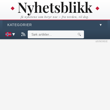
få nyhetene som betyr noe – fra verden, til deg.
KATEGORIER
▼
▼
🔍
ANNONSE