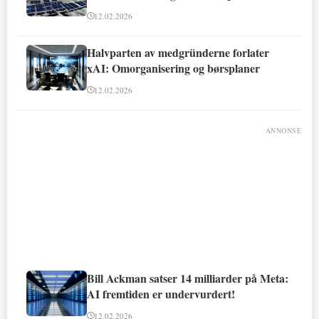
12.02.2026
Halvparten av medgründerne forlater
xAI: Omorganisering og børsplaner
12.02.2026
ANNONSE
Bill Ackman satser 14 milliarder på Meta:
AI fremtiden er undervurdert!
12.02.2026