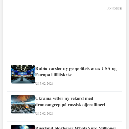
ANNONSE
Rubio varsler ny geopolitisk æra: USA og
Europa i tillitskrise
13.02.2026
Ukraina setter ny rekord med
droneangrep på russisk oljeraffineri
12.02.2026
Russland blokkerer WhatsApp: Millioner