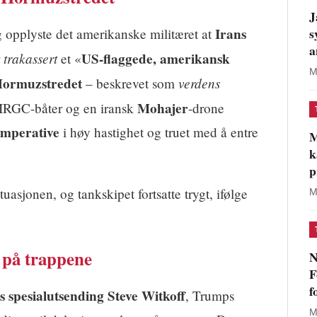
J
Irans
s
 opplyste det amerikanske militæret at
a
trakassert
US-flaggede, amerikansk
r
et «
M
ormuzstredet
verdens
– beskrevet som
Mohajer
 IRGC-båter og en iransk
-drone
Imperative
i høy hastighet og truet med å entre
M
k
p
tuasjonen, og tankskipet fortsatte trygt, ifølge
M
t på trappene
N
F
f
 spesialutsending Steve Witkoff
, Trumps
M