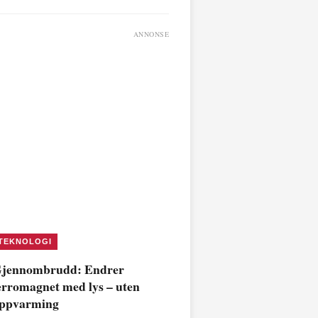
ANNONSE
TEKNOLOGI
jennombrudd: Endrer
erromagnet med lys – uten
ppvarming