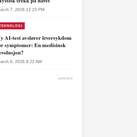
ystisk trekk på havet
arch 7, 2026 12:23 PM
TEKNOLOGI
y AI-test avslører leversykdom
ør symptomer: En medisinsk
evolusjon?
arch 6, 2026 8:22 AM
ANNONSE