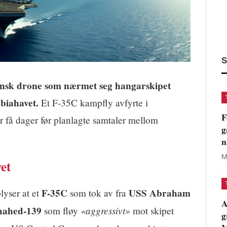
S
ransk drone som nærmet seg hangarskipet
biahavet.
Et F-35C kampfly avfyrte i
F
 få dager før planlagte samtaler mellom
g
n
M
et
F-35C
USS Abraham
lyser at et
som tok av fra
A
hahed-139
«aggressivt»
som fløy
mot skipet
g