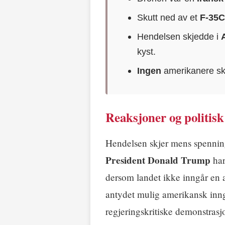
Skutt ned av et
F-35
Hendelsen skjedde i
kyst.
Ingen
amerikanere s
Reaksjoner og politisk
Hendelsen skjer mens spenni
President Donald Trump
har
dersom landet ikke inngår en 
antydet mulig amerikansk inn
regjeringskritiske demonstrasj