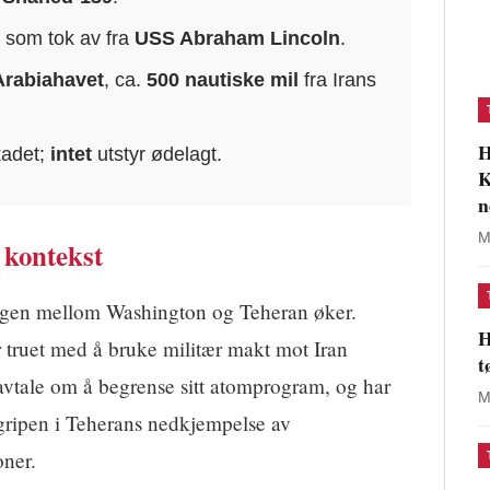
C
som tok av fra
USS Abraham Lincoln
.
Arabiahavet
, ca.
500 nautiske mil
fra Irans
H
kadet;
intet
utstyr ødelagt.
K
n
M
 kontekst
ngen mellom Washington og Teheran øker.
H
 truet med å bruke militær makt mot Iran
t
avtale om å begrense sitt atomprogram, og har
M
gripen i Teherans nedkjempelse av
oner.