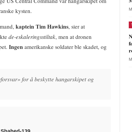
M
ølge US Central Command var hangarskipet om
M
ranske kysten.
kaptein Tim Hawkins
mmand,
, sier at
N
de-eskaleringsstiltak
økte
, men at dronen
f
Ingen
pet.
amerikanske soldater ble skadet, og
r
M
vforsvar» for å beskytte hangarskipet og
k Shahed-139
.