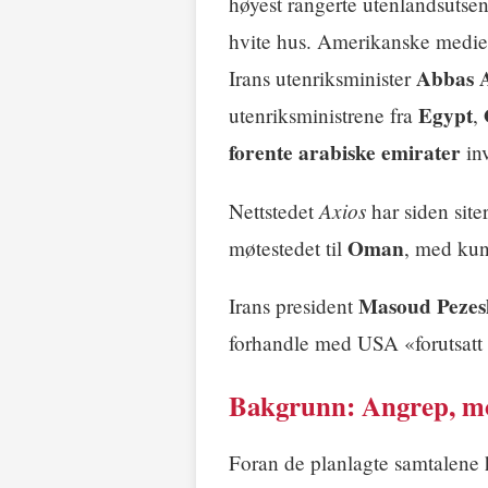
høyest rangerte utenlandsutsen
hvite hus. Amerikanske medier 
Abbas 
Irans utenriksminister
Egypt
utenriksministrene fra
,
forente arabiske emirater
inv
Axios
Nettstedet
har siden siter
Oman
møtestedet til
, med kun
Masoud Pezes
Irans president
forhandle med USA «forutsatt a
Bakgrunn: Angrep, mo
Foran de planlagte samtalene 