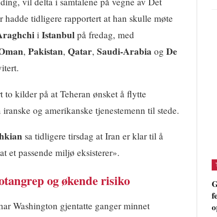
ding, vil delta i samtalene på vegne av Det
hadde tidligere rapportert at han skulle møte
Araghchi
Istanbul
i
på fredag, med
Oman
Pakistan
Qatar
Saudi-Arabia
De
,
,
,
og
itert.
t to kilder på at Teheran ønsket å flytte
 iranske og amerikanske tjenestemenn til stede.
hkian
sa tidligere tirsdag at Iran er klar til å
t et passende miljø eksisterer».
tangrep og økende risiko
G
f
har Washington gjentatte ganger minnet
o