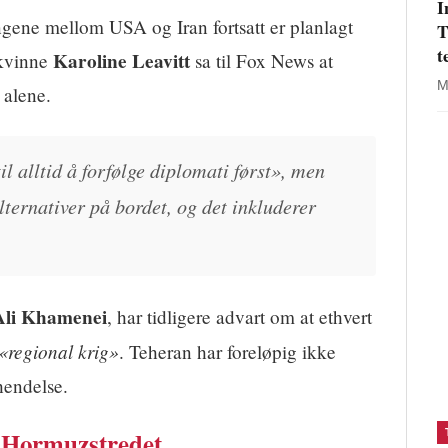
I
ingene mellom USA og Iran fortsatt er planlagt
T
t
Karoline Leavitt
skvinne
sa til Fox News at
M
 alene.
il alltid å forfølge diplomati først», men
lternativer på bordet, og det inkluderer
 Ali Khamenei
, har tidligere advart om at ethvert
«regional krig»
. Teheran har foreløpig ikke
hendelse.
i Hormuzstredet