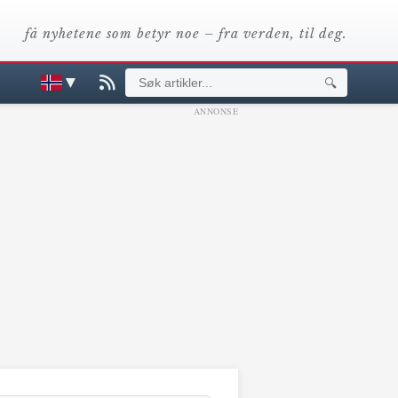
få nyhetene som betyr noe – fra verden, til deg.
▼
🔍
ANNONSE