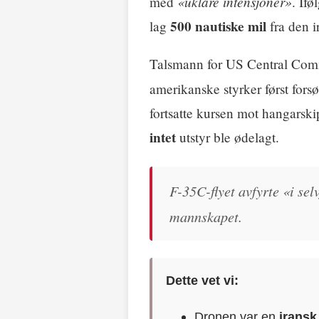
«uklare intensjoner»
med
. If
500 nautiske mil
lag
fra den i
Talsmann for US Central Co
amerikanske styrker først fors
fortsatte kursen mot hangarski
intet
utstyr ble ødelagt.
F-35C-flyet avfyrte «i sel
mannskapet.
Dette vet vi:
Dronen var en
irans