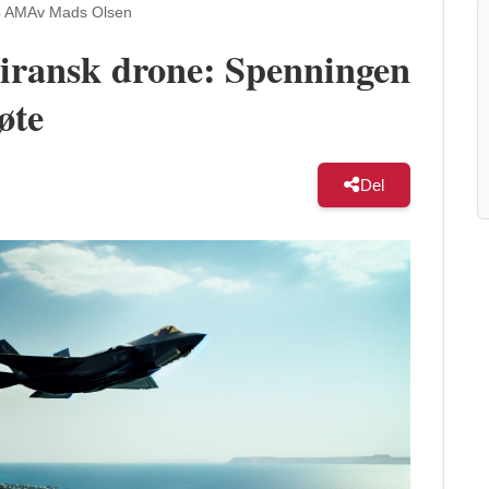
4 AM
Av Mads Olsen
iransk drone: Spenningen
øte
Del