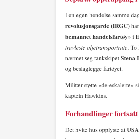
I en egen hendelse samme dag
revolusjonsgarde (IRGC)
ha
bemannet handelsfartøy
H
» i
travleste oljetransportrute
. To
Stena 
nærmet seg tankskipet
og beslaglegge fartøyet.
Militær støtte «de-eskalerte» si
kaptein Hawkins.
Forhandlinger fortsat
USAs
Det hvite hus opplyste at