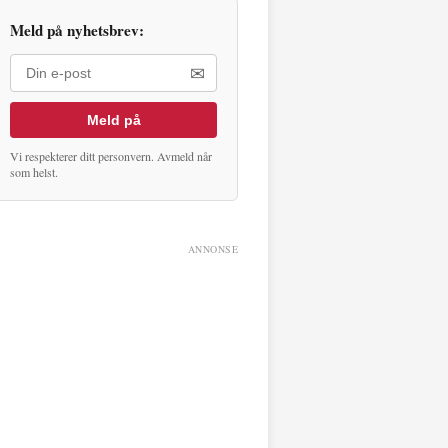
Meld på nyhetsbrev:
✉
Meld på
Vi respekterer ditt personvern. Avmeld når
som helst.
ANNONSE