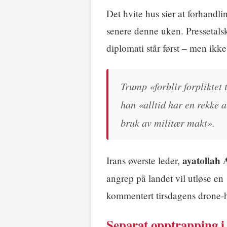
Det hvite hus sier at forhandl
senere denne uken. Pressetal
diplomati står først – men ikke
Trump «forblir forpliktet t
han «alltid har en rekke a
bruk av militær makt».
ayatollah
Irans øverste leder,
angrep på landet vil utløse en
kommentert tirsdagens drone-
Separat opptrapping 